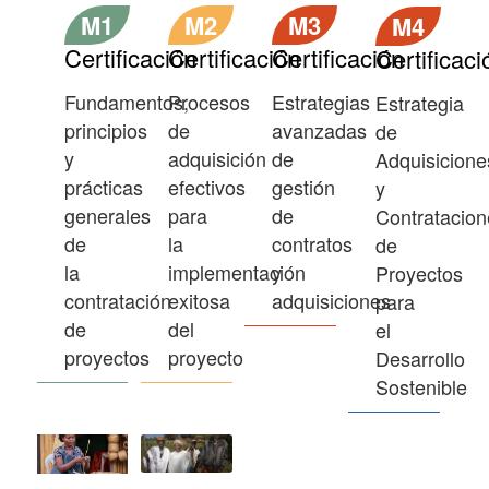
M1
M2
M3
M4
Certificación
Certificación
Certificación
Certificaci
Fundamentos,
Procesos
Estrategias
Estrategia
principios
de
avanzadas
de
y
adquisición
de
Adquisicione
prácticas
efectivos
gestión
y
generales
para
de
Contratacion
de
la
contratos
de
la
implementación
y
Proyectos
contratación
exitosa
adquisiciones
para
de
del
el
proyectos
proyecto
Desarrollo
Sostenible