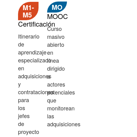
MO
M1-
M5
MOOC
Certificación
Curso
Itinerario
masivo
de
abierto
aprendizaje
en
especializado
línea
en
dirigido
adquisiciones
a
y
actores
contrataciones
potenciales
para
que
los
monitorean
jefes
las
de
adquisiciones
proyecto