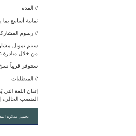
// المدة
ثمانية أسابيع بما يعادل 60 ساعة إجمالاً من التعلم. يُقدَّم البرنامج
// رسوم المشارك
من خلال مبادرة BuildProc.
ستتوفر قريباً نسخ
// المتطلبات
إتقان اللغة التي ي
المنصب الحالي، إل
تحميل مذكرة المعلو