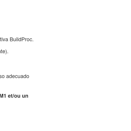
tiva BuildProc.
te).
reso adecuado
 M1 et/ou un