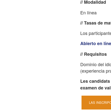
// Modalidad
En línea
// Tasas de ma
Los participant
Abierto en lín
// Requisitos
Dominio del idi
(experiencia prá
Les candidats 
examen de val
LAS INSCRIP