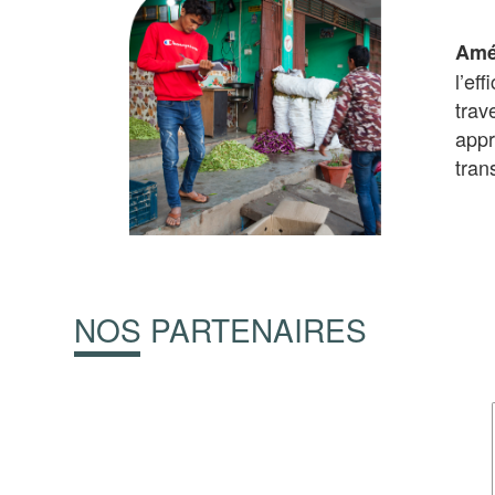
Amé
l’ef
trav
appr
tran
NOS PARTENAIRES