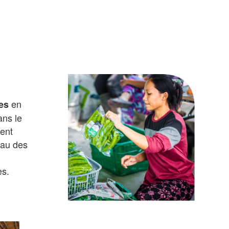
en
es
ans le
ent
eau des
es.