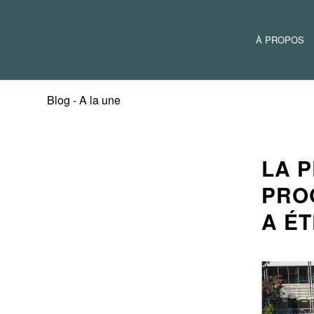
À PROPOS
Blog - A la une
LA P
PRO
A ÉT