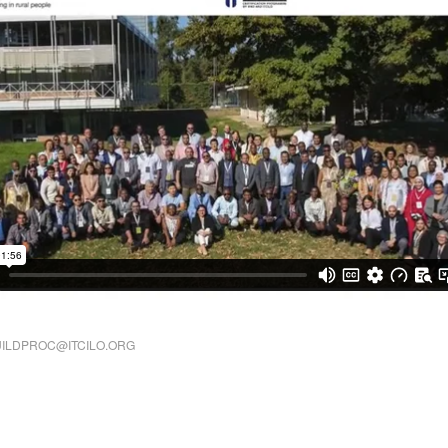
ILDPROC@ITCILO.ORG