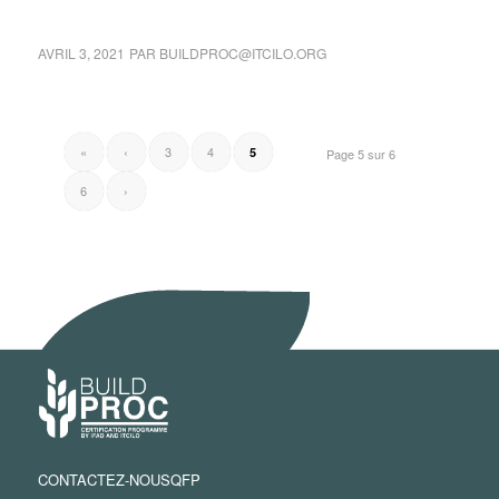
AVRIL 3, 2021
PAR
BUILDPROC@ITCILO.ORG
«
‹
3
4
5
Page 5 sur 6
6
›
CONTACTEZ-NOUS
QFP